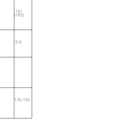
181
(183)
0-6
176-192