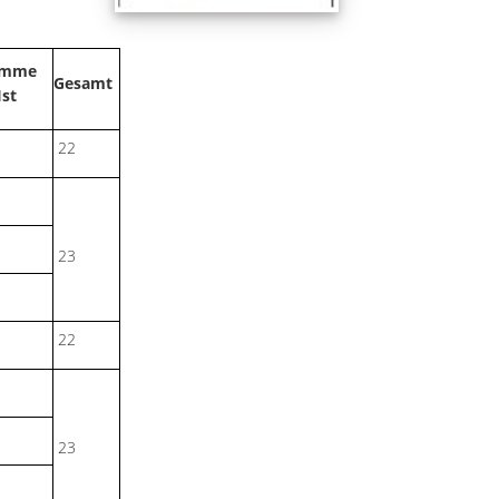
umme
Gesamt
Ist
22
23
22
23