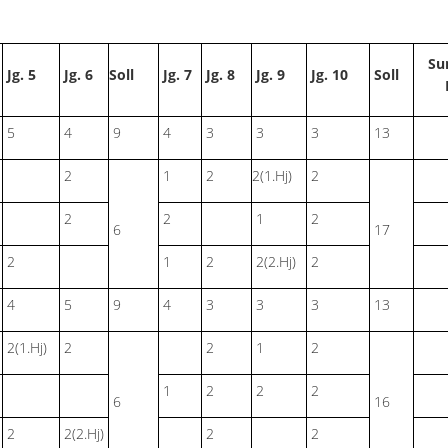
S
Jg. 5
Jg. 6
Soll
Jg. 7
Jg. 8
Jg. 9
Jg. 10
Soll
5
4
9
4
3
3
3
13
2
1
2
2(1.Hj)
2
2
2
1
2
6
17
2
1
2
2(2.Hj)
2
4
5
9
4
3
3
3
13
2(1.Hj)
2
2
1
2
1
2
2
2
6
16
2
2(2.Hj)
2
2