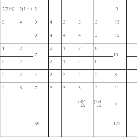
2(2.Hj)
2(1.Hj)
2
0
5
4
9
4
3
3
3
13
0
4
4
4
3
15
1
2
2
1
2
0
7
10
2
2
2
1
2
0
2
2
4
2
2
2
2
8
4
3
7
3
3
3
2
11
(3)4
(3)4
6
ES
ES
59
122