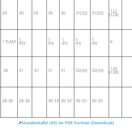
122
29
30
59
30
30
31(32)
31(32)
(124)
1
1
1
1
1
1 D,M,E
6
IFÖ
IFö
IFö
IFö
IFö
126
30
31
61
31
31
32(33)
32(33)
(128)
28-30
28-30
30-33
30-33
30-33
30-33
↗
Stundentafel (G9) im PDF-Format (Download)