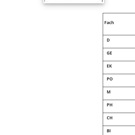
Fach
D
GE
EK
PO
M
PH
CH
BI