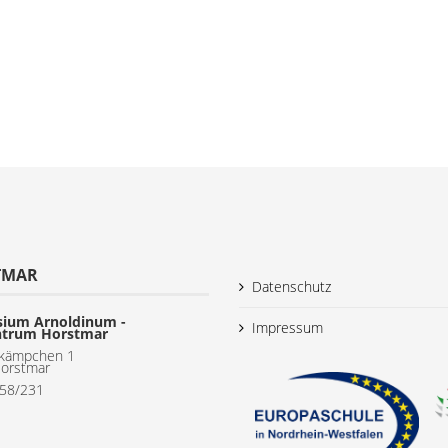
TMAR
Datenschutz
ium Arnoldinum -
Impressum
ntrum Horstmar
kämpchen 1
orstmar
558/231