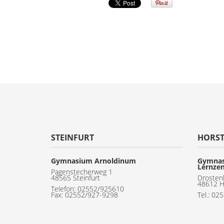
STEINFURT
HORS
Gymnasium Arnoldinum
Gymnas
Lernze
Pagenstecherweg 1
48565 Steinfurt
Drosten
48612 H
Telefon:
02552/925610
Fax: 02552/927-9298
Tel.: 02