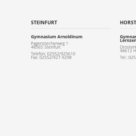
STEINFURT
HORS
Gymnasium Arnoldinum
Gymnas
Lernze
Pagenstecherweg 1
48565 Steinfurt
Drosten
48612 H
Telefon:
02552/925610
Fax: 02552/927-9298
Tel.: 02