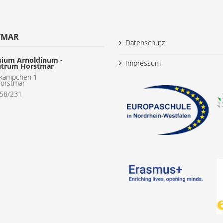
TMAR
Datenschutz
ium Arnoldinum -
Impressum
ntrum Horstmar
kämpchen 1
orstmar
558/231