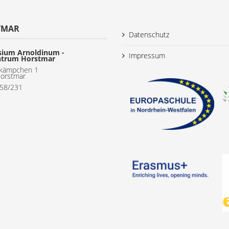
TMAR
Datenschutz
ium Arnoldinum -
Impressum
ntrum Horstmar
kämpchen 1
orstmar
558/231