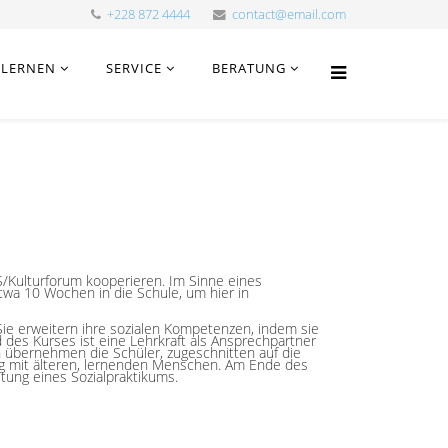
+228 872 4444
contact@email.com
LERNEN
SERVICE
BERATUNG
S/Kulturforum kooperieren. Im Sinne eines
a 10 Wochen in die Schule, um hier in
Sie erweitern ihre sozialen Kompetenzen, indem sie
 des Kurses ist eine Lehrkraft als Ansprechpartner
en übernehmen die Schüler, zugeschnitten auf die
g mit älteren, lernenden Menschen. Am Ende des
stung eines Sozialpraktikums.