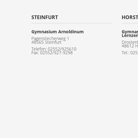
STEINFURT
HORS
Gymnasium Arnoldinum
Gymnas
Lernze
Pagenstecherweg 1
48565 Steinfurt
Drosten
48612 H
Telefon:
02552/925610
Fax: 02552/927-9298
Tel.: 02