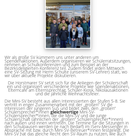
Wir als große SV kümmern uns unter anderen um
Spendenaktionen. Außerdem organisieren wir Schülerratsitzungen,
nehmen an Schulkonferenzen und zum Beispiel an der
Bezirksdeligierten-Konferenz teil. Zudem findet jeden Mittwoch
eine SV-Sitzung mit Herrn Schulte (unserem SV-Lehrer) statt, wo
wir über aktuelle Projekte diskutieren.
Die Horstmarer SV setzt sich für die Anliegen der Schülerschaft
ein und organisiert verschiedene Projekte wie Spendenaktionen,
Elterncafe am Elternsprechtag, Schüler-Kiosk, Nikolausaktionen
und die jährliche Weihnachtsfeier.
Die Mini-SV besteht aus allen Interessierten der Stufen 5-8. Sie
vertritt in enger Zusammenarbeit mit der „großen“ SV die
Interessen der jüngeren SuS und bildet zwei, den „großen“
Schülersprecher*Innen
gleichwertige
Mini-SV-
Schülersprecher*Innen, die die Mini-SV und die junge
Schülerschaft (ähnlichen der „großen“ Schülersprecher*Innen)
nach außen und innen vertreten. Die Termine für die Sitzungen in
den Schulpausen werden (je nach Bedarf) im IServ-Messenger in
Absprache mit bzw. durch Mini-SV-Betreuer*Innen festgelegt. Die
Mini-SV hat das gleiche Recht den SV-Raum zu nutzen, wie auch