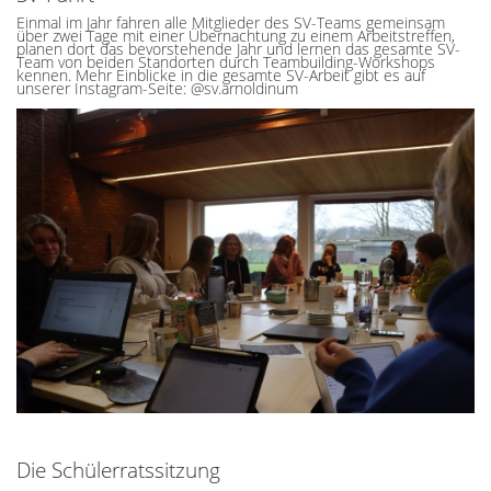
Einmal im Jahr fahren alle Mitglieder des SV-Teams gemeinsam
über zwei Tage mit einer Übernachtung zu einem Arbeitstreffen,
planen dort das bevorstehende Jahr und lernen das gesamte SV-
Team von beiden Standorten durch Teambuilding-Workshops
kennen. Mehr Einblicke in die gesamte SV-Arbeit gibt es auf
unserer Instagram-Seite: @sv.arnoldinum
Die Schülerratssitzung