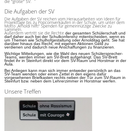
die "große" SV.
Die Aufgaben der SV
Die Aufgaben der SV reichen vom Herausarbeiten von Ideen für
Projekttage bis zu Popcornverkäufen in der Schule, um unter dem
Motto ‚Arnoldi hilft!' Spenden für gemeinnützige Zwecke zu
sammeln.
Außerdem vertritt sie die Rechte
der gesamten Schülerschaft und
darf daher auch bei der Schulkonferenz mitentscheiden, wenn es
um Themen wie Schulhofgestaltung oder Arnolditag geht. Sie hat
darüber hinaus das Recht, mit eigenen Aktionen Geld zu
verdienen und dadurch neue Anschaffungen zu finanzieren.
Wichtige Mitteilungen, wie die Wahl des neuen Schülersprecher-
Teams, werden immer am SV-Brett aufgehängt. Das SV-Brett
findet ihr in Steinfurt direkt vor dem SV-Raum und Horstmar in der
Aula.
Bei Anliegen kann man sich immer entweder persönlich an das
SV-Team wenden oder einen Zettel in den eigens dafür
vorgesehenen Briefkasten rechts neben der Tür zum SV-Raum in
Steinfurt bzw. neben dem Lehrerzimmer in Horstmar werfen.
Unsere Treffen