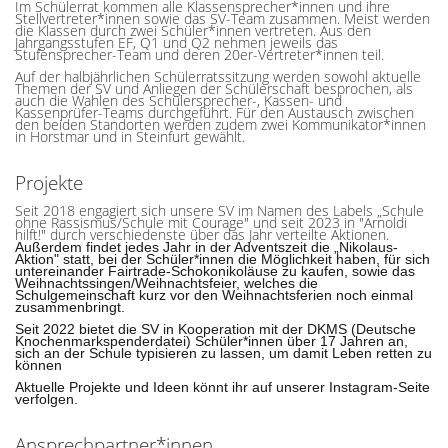
Im Schülerrat kommen alle Klassensprecher*innen und ihre
Stellvertreter*innen sowie das SV-Team zusammen. Meist werden
die Klassen durch zwei Schüler*innen vertreten. Aus den
Jahrgangsstufen EF, Q1 und Q2 nehmen jeweils das
Stufensprecher-Team und deren 20er-Vertreter*innen teil.
Auf der halbjährlichen Schülerratssitzung werden sowohl aktuelle
Themen der SV und Anliegen der Schülerschaft besprochen, als
auch die Wahlen des Schülersprecher-, Kassen- und
Kassenprüfer-Teams durchgeführt. Für den Austausch zwischen
den beiden Standorten werden zudem zwei Kommunikator*innen
in Horstmar und in Steinfurt gewählt.
Projekte
Seit 2018 engagiert sich unsere SV im Namen des Labels „Schule
ohne Rassismus/Schule mit Courage" und seit 2023 in "Arnoldi
hilft!" durch verschiedenste über das Jahr verteilte Aktionen.
Außerdem findet jedes Jahr in der Adventszeit die „Nikolaus-
Aktion" statt, bei der Schüler*innen die Möglichkeit haben, für sich
untereinander Fairtrade-Schokonikoläuse zu kaufen, sowie das
Weihnachtssingen/Weihnachtsfeier, welches die
Schulgemeinschaft kurz vor den Weihnachtsferien noch einmal
zusammenbringt.
Seit 2022 bietet die SV in Kooperation mit der DKMS (Deutsche
Knochenmarkspenderdatei) Schüler*innen über 17 Jahren an,
sich an der Schule typisieren zu lassen, um damit Leben retten zu
können
Aktuelle Projekte und Ideen könnt ihr auf unserer Instagram-Seite
verfolgen.
Ansprechpartner*innen