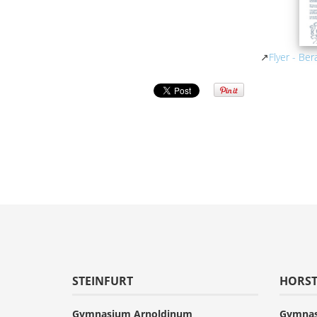
↗
Flyer - Be
STEINFURT
HORS
Gymnasium Arnoldinum
Gymnas