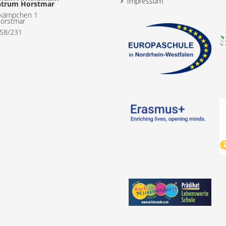
Impressum
ntrum Horstmar
kämpchen 1
orstmar
558/231