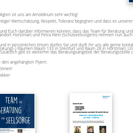
igten ist uns am Arnoldinum sehr wichtig!
eitiger Wertschätzung, Respekt, Toleranz begegnen und dass es unseren
 und Euch darüber informieren können, dass das Team für Beratung u
tandort Horstmar) und Petra Klein (Schulseelsorgerin) nehmen nun auch 
nd in persönlichen Krisen dürfen Sie und dürft Ihr uns alle gerne konta
atungs-) Räumen (Raum 133 in Steinfurt und Raum 28 in Horstmar). Unse
ätzlich gibt es weiterhin das Beratungsangebot der Beratungsstelle d
 den angehängten Flyern.
können!
pikker