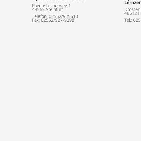
Lernze
Pagenstecherweg 1
48565 Steinfurt
Drosten
48612 H
Telefon:
02552/925610
Fax: 02552/927-9298
Tel.: 02