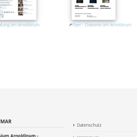
ratung am Arnoldinum
↗
Flyer - Diakonie am Arnoldinum
TMAR
Datenschutz
ium Arnoldinum -