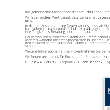
das gemeinsame Miteinander aller am Schulleben Beteil
Wir legen großen Wert darauf, dass wir uns mit gegens
geht.
In diesem Zusammenhang freuen wir uns, dass wir Sie
hat: Neben Janina Korporal (Schulsozialpädagogin am S
ihre Tätigkeit als BeratungslehrerInnen auf.
Bei persönlichen Problemen, Konflikten untereinander u
anderen während unserer Sprechzeiten in unseren (Ber
den Plakaten an den Türen der Räume zu entnehmen. Zus
Schüler.
Weitere Informationen entnehmt/entnehmen Sie gerne
Wir freuen uns darauf, für Euch und für Sie da sein zu 
P. Klein – A. Kleinitz - J. Korporal – H. Schleusener – P. S