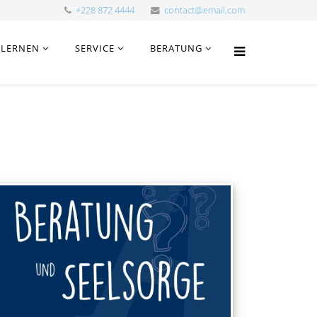
+228 872 4444
contact@email.com
LERNEN
SERVICE
BERATUNG