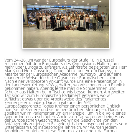
Vom 24.-26.Juni war der Europakurs der Stufe 10 in Brüssel
zusammen mit dem Europakurs des Gymnasiums Haltern, um
mehr über Europa zu erfahren. Als Lehrkräfte begleiteten uns Herr
Manß und Herr Gosseling. Dabei führte uns Artem Danevych,
Mitarbeiter der Europäischen Akademie, humorvoll und auf eine
spannende Weise durch die Organe der Europäischen Union.
Nach einer verspäteten Ankunft wurde uns eine Präsentation in
der Landesvertretung NRW gehalten, wo wir einen ersten Einblick
bekommen haben. Abends lernte man die Schülerinnen und
Schüler aus Haltern beim Tischtennis besser kennen. Am zweiten
Tag sind wir zum Europäischen Parlament gefahren, wo wir
zunächst etwas über die Arbeitsweise des Parlamentes
kennengelernt haben. Danach gab uns der SPD-
Europaabgeordnete Tobias Kremer einen persönlichen Einblick
über seine Karriere und seine persönlichen Meinungen. Danach
spielten wir im Parlamentarium ein Planspiel, um in die Rolle eines
Abgeordneten zu schlüpfen. Am letzten Tag waren wir beim Haus
der Europäischen Geschichte, wo wir die Geschichte von den
Anfängen bis zur jetzigen EU gelernt haben. Insgesamt war es sehr
unterhaltsam und insbesondere lehrreich. Wir würden jedem
Arnoldiner empfehlen, diese Fahrt mal zu machen, da Europa