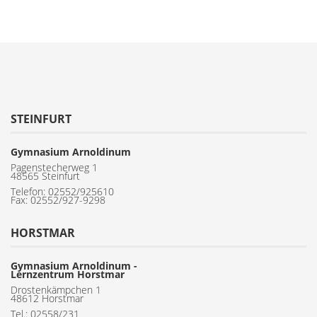
STEINFURT
Gymnasium Arnoldinum
Pagenstecherweg 1
48565 Steinfurt
Telefon:
02552/925610
Fax: 02552/927-9298
HORSTMAR
Gymnasium Arnoldinum -
Lernzentrum Horstmar
Drostenkämpchen 1
48612 Horstmar
Tel.: 02558/231