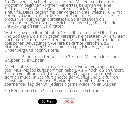
Die Zeit verging schnell, sodass wir ins Museum und mit dem
Programm beginnen konnten. Als erstes bekamen wir eine
Führung, die uns in die Geschichte der Rock & Pop Musik
einführte. Diese begann mit der Vorgeschichte, welche 1619 mit
der Versklavung begann. Menschen fanden heraus, dass Leute
produktiver durch Musik arbeiteten. So entstanden die
sogenannten „Work Songs“, welche eine wichtige Rolle bei der
Entwicklung dieser Musik hatten.
Weiter ging es mit berühmten Persönlichkeiten, wie Nina Simone
und Bob Dylan, die sich gegen Rassismus einsetzten. Wir erfuhren
noch mehr über die verschiedenen Musikrichtungen und deren
politischen Bewegungen, weitere bekannte Personen, z.B.
Madonna, die für den Feminismus kämpft, Nina Hagen, Udo
Lindenberg und noch weitere.
Nach der Führung hatten wir noch Zeit, das Museum in kleinen
Gruppen zu erkunden.
Als Abschluss ging es dann zur Karaoke, wo wir gemeinsam ein
paar Musikvideos aufgenommen haben. Als wir schließlich unsere
Sachen geholt und auf dem Weg zum Zug waren, waren wir alle
ziemlich müde. In Steinfurt endete der Ausflug und alle fuhren
selbstständig nach Hause. Es war ein sehr informativer und
spannender Tag, den wir jederzeit gerne wiederholen würden.
Ein Bericht von Lena Strotman und Johanna Schneiders