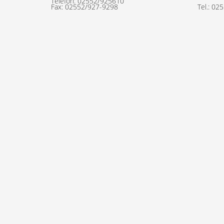
Telefon:
02552/925610
Fax: 02552/927-9298
Tel.: 02