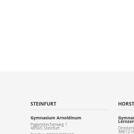
STEINFURT
HORS
Gymnasium Arnoldinum
Gymnas
Lernze
Pagenstecherweg 1
48565 Steinfurt
Drosten
48612 H