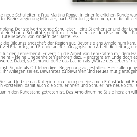
eue Schulleiterin: Frau Martina Rogge. In einer feierlichen Runde wurde
der Bezirksregierung Münster, nach Steinfurt gekommen, um die offiz
mpfang. Der stellvertretende Schulleiter Heinz Stienhenser und der Leh
at eine bunte Schultüte, gefüllt mit Leckereien aus den ErasmusPlus-Pa
 Tüte liebevoll von Kindern der Bastel-AG.
nnt die Bildungslandschaft der Region gut. Bevor sie ans Arnoldinum kam
viel Erfahrung und Freude an der pädagogischen Arbeit die Leitung uns
d für den Lehrerberuf: Er verglich die Arbeit von Lehrkräften mit dem H
eint – kleine Unebenheiten gehören dazu – entsteht am Ende doch etwa
r werde. Dabei, so Schrand, dürfe das Lachen als „Würze des Lebens“ nie
hr ist, Schule als Ort lebendiger Begegnung zu gestalten. Hier sollen j
Ihr Anliegen sei es, Bewährtes zu bewahren und Neues mutig anzugehe
 Einstand lud sie das Kollegium zu einem gemeinsamen Frühstück mit B
ch vorstellen, damit auch die Schülerinnen und Schüler ihre neue Schul
uar in den Ruhestand getreten ist. Das Arnoldinum heißt sie herzlich w