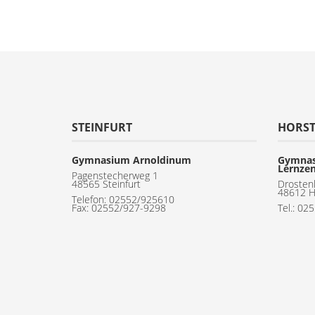
STEINFURT
HORS
Gymnasium Arnoldinum
Gymnas
Lernze
Pagenstecherweg 1
48565 Steinfurt
Drosten
48612 H
Telefon:
02552/925610
Fax: 02552/927-9298
Tel.: 02