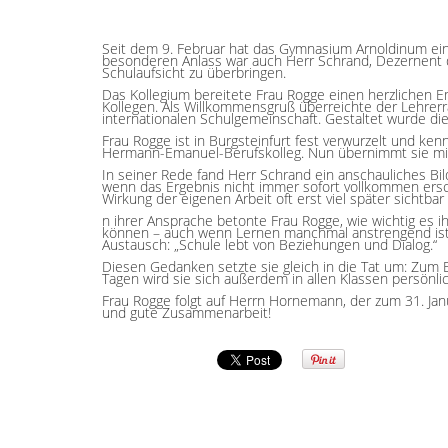
Seit dem 9. Februar hat das Gymnasium Arnoldinum eine n
besonderen Anlass war auch Herr Schrand, Dezernent 
Schulaufsicht zu überbringen.
Das Kollegium bereitete Frau Rogge einen herzlichen E
Kollegen. Als Willkommensgruß überreichte der Lehrerr
internationalen Schulgemeinschaft. Gestaltet wurde die
Frau Rogge ist in Burgsteinfurt fest verwurzelt und ke
Hermann-Emanuel-Berufskolleg. Nun übernimmt sie mit 
In seiner Rede fand Herr Schrand ein anschauliches Bil
wenn das Ergebnis nicht immer sofort vollkommen ersch
Wirkung der eigenen Arbeit oft erst viel später sichtba
n ihrer Ansprache betonte Frau Rogge, wie wichtig es i
können – auch wenn Lernen manchmal anstrengend ist. 
Austausch: „Schule lebt von Beziehungen und Dialog.“
Diesen Gedanken setzte sie gleich in die Tat um: Zum
Tagen wird sie sich außerdem in allen Klassen persönli
Frau Rogge folgt auf Herrn Hornemann, der zum 31. Jan
und gute Zusammenarbeit!