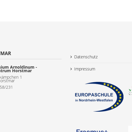
TMAR
Datenschutz
ium Arnoldinum -
Impressum
ntrum Horstmar
kämpchen 1
orstmar
558/231