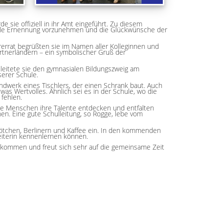
 sie offiziell in ihr Amt eingeführt. Zu diesem
ielle Ernennung vorzunehmen und die Glückwünsche der
rerrat begrüßten sie im Namen aller Kolleginnen und
rtnerländern – ein symbolischer Gruß der
, leitete sie den gymnasialen Bildungszweig am
erer Schule.
andwerk eines Tischlers, der einen Schrank baut. Auch
s Wertvolles. Ähnlich sei es in der Schule, wo die
 fehlen.
unge Menschen ihre Talente entdecken und entfalten
n. Eine gute Schulleitung, so Rogge, lebe vom
rötchen, Berlinern und Kaffee ein. In den kommenden
leiterin kennenlernen können.
illkommen und freut sich sehr auf die gemeinsame Zeit